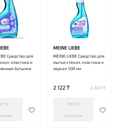
IEBE
MEINE LIEBE
EBE Средство для
MEINE LIEBE Средство для
екол, пластика и
мытья стекол, пластика и
менная бутылка
зеркал 500 мл
2 122 ₸
2 357 ₸
ет в
Нет в
личии
наличии