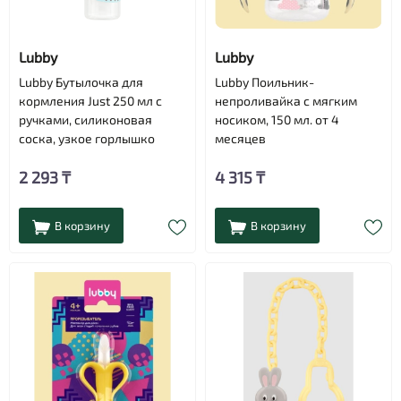
Lubby
Lubby
Lubby Бутылочка для
Lubby Поильник-
кормления Just 250 мл с
непроливайка с мягким
ручками, силиконовая
носиком, 150 мл. от 4
соска, узкое горлышко
месяцев
2 293 ₸
4 315 ₸
В корзину
В корзину