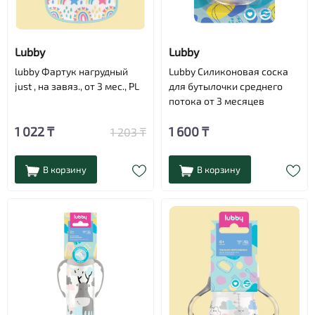
Lubby
Lubby
lubby Фартук нагрудный
Lubby Силиконовая соска
just , на завяз., от 3 мес., PL
для бутылочки среднего
потока от 3 месяцев
1 022 ₸
1 600 ₸
1 203 ₸
В корзину
В корзину