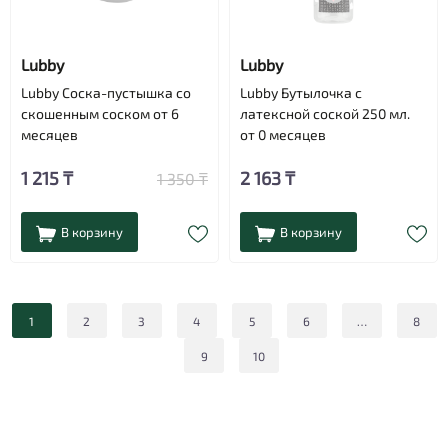
Lubby
Lubby
Lubby Соска-пустышка cо
Lubby Бутылочка с
скошенным соском от 6
латексной соской 250 мл.
месяцев
от 0 месяцев
1 215 ₸
2 163 ₸
1 350 ₸
В корзину
В корзину
1
2
3
4
5
6
…
8
9
10