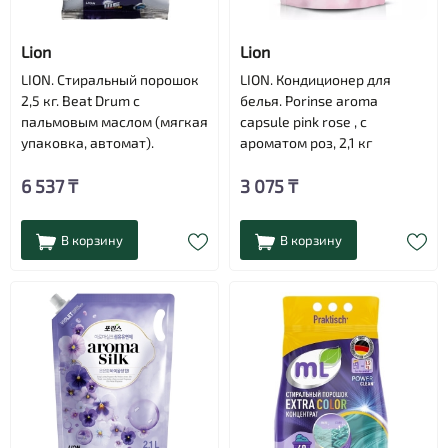
Lion
Lion
LION. Стиральный порошок
LION. Кондиционер для
2,5 кг. Beat Drum с
белья. Porinse aroma
пальмовым маслом (мягкая
capsule pink rose , с
упаковка, автомат).
ароматом роз, 2,1 кг
6 537 ₸
3 075 ₸
В корзину
В корзину