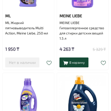
ML
MEINE LIEBE
ML Жидкий
MEINE LIEBE
пятновыводитель Multi
Гипоаллергенное средство
Action, Meine Liebe, 250 мл
для стирки детских вещей
1.5 л
1 950 ₸
4 263 ₸
5 329 ₸
Нет в наличии
В корзину