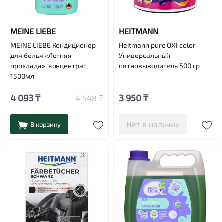
MEINE LIEBE
HEITMANN
MEINE LIEBE Кондиционер
Heitmann pure OXI color
для белья «Летняя
Универсальный
прохлада», концентрат,
пятновыводитель 500 гр
1500мл
4 093 ₸
3 950 ₸
4 548 ₸
Нет в наличии
В корзину