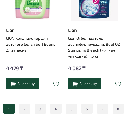
Lion
Lion
LION Кондиционер для
Lion Отбеливатель
детского белья Soft Beans
дезинфицирующий. Beat O2
2л запаска
Sterilizing Bleach (мягкая
упаковка), 1,5 кг
4 479 ₸
4 082 ₸
В корзину
В корзину
1
2
3
4
5
6
7
8