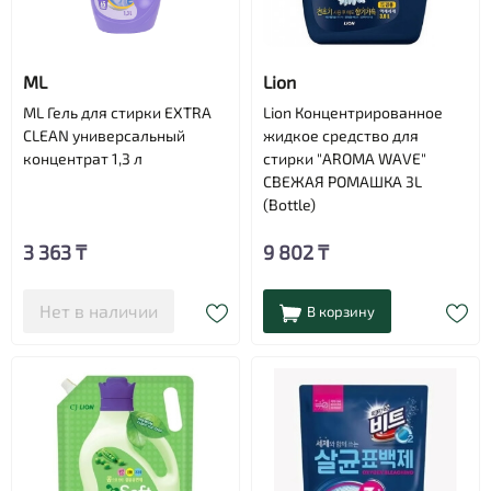
ML
Lion
ML Гель для стирки EXTRA
Lion Концентрированное
CLEAN универсальный
жидкое средство для
концентрат 1,3 л
стирки "AROMA WAVE"
СВЕЖАЯ РОМАШКА 3L
(Bottle)
3 363 ₸
9 802 ₸
Нет в наличии
В корзину